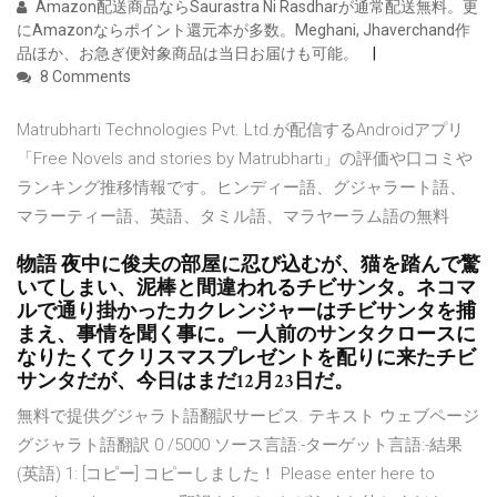
Amazon配送商品ならSaurastra Ni Rasdharが通常配送無料。更
にAmazonならポイント還元本が多数。Meghani, Jhaverchand作
品ほか、お急ぎ便対象商品は当日お届けも可能。
8 Comments
Matrubharti Technologies Pvt. Ltd.が配信するAndroidアプリ
「Free Novels and stories by Matrubharti」の評価や口コミや
ランキング推移情報です。ヒンディー語、グジャラート語、
マラーティー語、英語、タミル語、マラヤーラム語の無料
物語 夜中に俊夫の部屋に忍び込むが、猫を踏んで驚
いてしまい、泥棒と間違われるチビサンタ。ネコマ
ルで通り掛かったカクレンジャーはチビサンタを捕
まえ、事情を聞く事に。一人前のサンタクロースに
なりたくてクリスマスプレゼントを配りに来たチビ
サンタだが、今日はまだ12月23日だ。
無料で提供グジャラト語翻訳サービス. テキスト ウェブページ
グジャラト語翻訳 0 /5000 ソース言語:-ターゲット言語:-結果
(英語) 1: [コピー] コピーしました！ Please enter here to