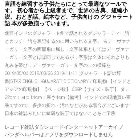
言語を練習する子供たちにとって最適なツールで
す。 初心者から上級者まで、世界の古典、短編小
説、おとぎ話、絵本など、子供向けの グジャラート
語 本が多数揃っています。
北西インドのグジャラート州で話されるグジャラーティー語
とカッチー語を表記するのに用いられる文字。 古デーヴァナ
ーガリー文字の西部系に属し，文字体系としてはデーヴァナ
ーガリー文字とほぼ同じであるが，字形は全体にそれよりも
丸みを帯び，デーヴァナーガリー文字の上の横棒を
2019/05/06 2019/08/23 2019/11/11 [グジャラート語の辞
書]STAR ENGLISH-GUJARATI DICTIONARY / 印刷物 【インドと
アジアの印刷物】 【ページ数】 639P【サイズ・装丁】 タテ
22cm：ヨコ14cm：厚さ4cm【備考】 インドでの現地買い商
品ですので、多少の折れ・汚れなどがある場合がございます
日本の雑誌みたいに綺麗な装丁ではないことをご了承
レコード雑誌ダウンロードインターネットアーカイブ
パンダヘルパーはアプリをダウンロードしません