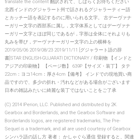
translate the content 翻訳されて、しばらくお待ちください
北西インドのグジャラート州で話されるグジャラーティー語
とカッチー語を表記するのに用いられる文字。 古デーヴァナ
ーガリー文字の西部系に属し，文字体系としてはデーヴァナ
ーガリー文字とほぼ同じであるが，字形は全体にそれよりも
丸みを帯び，デーヴァナーガリー文字の上の横棒を
2019/05/06 2019/08/23 2019/11/11 [グジャラート語の辞
書]STAR ENGLISH-GUJARATI DICTIONARY / 印刷物 【インドと
アジアの印刷物】 【ページ数】 639P【サイズ・装丁】 タテ
22cm：ヨコ14cm：厚さ4cm【備考】 インドでの現地買い商
品ですので、多少の折れ・汚れなどがある場合がございます
日本の雑誌みたいに綺麗な装丁ではないことをご了承
(C) 2014 IPerion, LLC. Published and distributed by 2K.
Gearbox and Borderlands, and the Gearbox Software and
Borderlands logos, are registered trademarks, The Pre-
Sequel is a trademark, and all are used courtesy of Gearbox
シンハラ語の話し方 著者： かしゃぐら通信 登録すると、関連