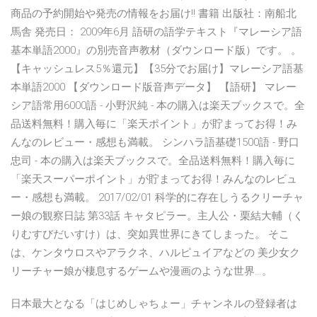
商品の予約開始や発売の情報をお届け!! 書籍 出版社：南船北
馬舎 発売日： 2009年6月 語研の語学テキスト『マレーシア語
基本単語2000』の別売音声教材（ダウンロード版）です。 。
【キャッシュレス5％還元】【35分でお届け】マレーシア語基
本単語2000 【ダウンロード版音声データ】 【語研】 マレー
シア語常用6000語 - 小野沢純 - 本の購入は楽天ブックスで。全
品送料無料！購入毎に「楽天ポイント」が貯まってお得！み
んなのレビュー・感想も満載。 シンハラ語基礎1500語 - 野口
忠司 - 本の購入は楽天ブックスで。全品送料無料！購入毎に
「楽天スーパーポイント」が貯まってお得！みんなのレビュ
ー・感想も満載。 2017/02/01 科学的に存在しうるクリーチャ
ー娘の観察日誌 第33話 キャタピラー。主人公・栗結大輔（く
りむすびだいすけ）は、突如異世界にきてしまった。 そこ
は、ケンタウロスやアラクネ、ハルピュイアなどの 美少女ク
リーチャー娘が棲息するゲームや漫画のような世界…。
日本最大となる「はじめしゃちょー」チャンネルの登録者は