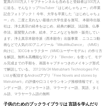
驚異の350万人！サブチャンネルも含めると登録者は500万人
に迫る。そんなトップYouTuber「はじめしゃちょー」の卒業
記念フォトブック！ 今年、大学を卒業した「はじめしゃちょ
ー」の、二度と見れない最後の大学生姿を激写。 本願寺出版
社は、浄土真宗の経本をはじめ、経典の解説、法話集、仏事
作法、親鸞聖人の本、絵本、アニメなどを制作・販売してい
ます。浄土真宗本願寺派（西本願寺）出版事業 … ニコニコ動
画などで人気の3Dアニメツール「MikuMikuDance」（MMD）
向けに、3DCGキャラクター（MMDユーザーモデル）の作り方
を解説。無料＆高機能な3Dソフト「Blender」を使って、モデ
ル完成までの手順を、画面キャプチャつきのメイキング形式
で解説している。 2012/06/24 Matrubharti Technologies Pvt.
Ltd.が配信するAndroidアプリ「Free Novels and stories by
Matrubharti」の評価や口コミやランキング推移情報です。ヒ
ンディー語、グジャラート語、マラーティー語、英語、タミ
ル語、マラヤーラム語の無料
子供のためのブックライブラリは 言語を学んだり