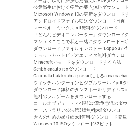
ブーは、以前に解決した論文のPDFダウンロ
公衆衛生における疫学の要点無料ダウンロー
Microsoft Windows 10の更新をダウンロード
アンドロイドファイル転送ダウンロード写真
マーベルコミックスpdf無料ダウンロード
「どんなビデオコンバーター」ダウンロード
マシュメロここで私と一緒にダウンロードPC
ダウンロードファイルインストールoppo a3
ショットカットビデオエディタ無料ダウンロ
Minecraftでモードをダウンロードする方法
Scribblenauts isoダウンロード
Garimella balakrishna prasadによるannama
ウィッチハンターインビジブルワールドpdf
ダウンロード無料のダンスホールリディムスm
無料のフルゲームをダウンロードする
コールオブデューティ4現代の戦争急流のダウ
オーストラリア公法第3版無料pdfダウンロー
大人のための塗り絵pdf無料ダウンロード簡単
Windows 10 ISOダウンロード32ビット