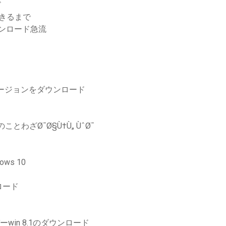
ド
できるまで
ウンロード急流
バージョンをダウンロード
わざØ¯Ø§Ù†Ù„ ÙˆØ¯
ws 10
ロード
ーwin 8.1のダウンロード