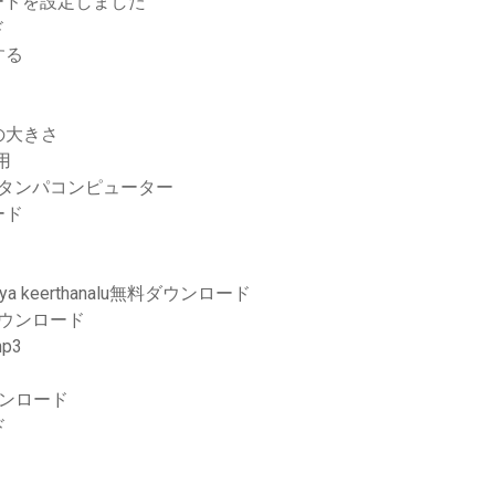
ードを設定しました
ド
する
の大きさ
用
7fタンパコンピューター
ード
charya keerthanalu無料ダウンロード
ダウンロード
p3
ンロード
ド