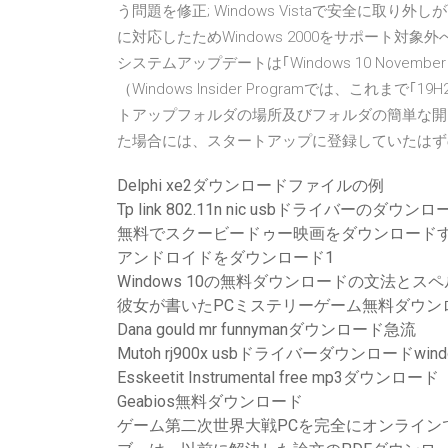
う問題を修正; Windows Vistaで安全に取
に対応したためWindows 2000をサポート対象外へ Wi
システムアップデートは｢Windows 10 Novemb
（Windows Insider Programでは、これま
トアップフォルダの場所及びフォルダの簡単な開き
た場合には、スタートアップに登録していたはず
Delphi xe2ダウンロードファイルの例
Tp link 802.11n nic usbドライバーのダウンロ
無料でスクービードゥー映画をダウンロード
アンドロイドをダウンロード1
Windows 10の無料ダウンロードの文法とス
彼女が書いたPCミステリーゲーム無料ダウン
Dana gould mr funnymanダウンロード急流
Mutoh rj900x usbドライバーダウンロードwindo
Esskeetit Instrumental free mp3ダウンロード
Geabios無料ダウンロード
ゲーム第二次世界大戦PCを完全にオンライン