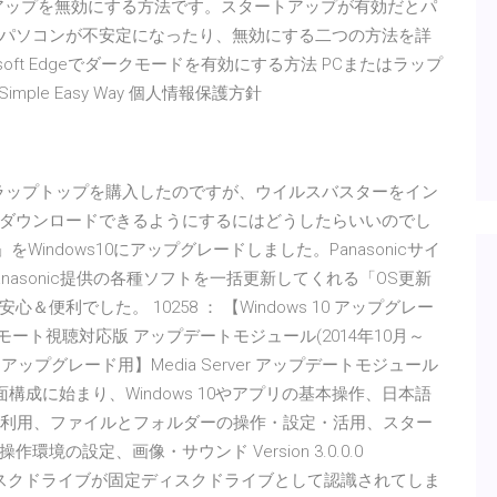
ートアップを無効にする方法です。スタートアップが有効だとパ
パソコンが不安定になったり、無効にする二つの方法を詳
rosoft Edgeでダークモードを有効にする方法 PCまたはラップ
imple Easy Way 個人情報保護方針
問です。先日、ラップトップを購入したのですが、ウイルスバスターをイン
ダウンロードできるようにするにはどうしたらいいのでし
 SX4」をWindows10にアップグレードしました。Panasonicサイ
asonic提供の各種ソフトを一括更新してくれる「OS更新
利でした。 10258 ： 【Windows 10 アップグレー
サービス リモート視聴対応版 アップデートモジュール(2014年10月～
 10 アップグレード用】Media Server アップデートモジュール
10の画面構成に始まり、Windows 10やアプリの基本操作、日本語
の利用、ファイルとフォルダーの操作・設定・活用、スター
の設定、画像・サウンド Version 3.0.0.0
ムーバブルディスクドライブが固定ディスクドライブとして認識されてしま