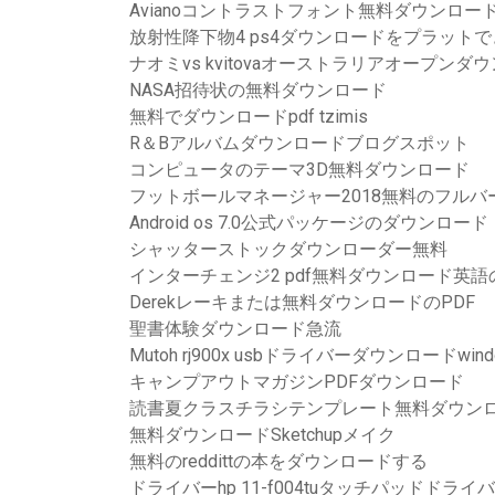
Avianoコントラストフォント無料ダウンロー
放射性降下物4 ps4ダウンロードをプラット
ナオミvs kvitovaオーストラリアオープンダ
NASA招待状の無料ダウンロード
無料でダウンロードpdf tzimis
R＆Bアルバムダウンロードブログスポット
コンピュータのテーマ3D無料ダウンロード
フットボールマネージャー2018無料のフル
Android os 7.0公式パッケージのダウンロード
シャッターストックダウンローダー無料
インターチェンジ2 pdf無料ダウンロード英語のこと
Derekレーキまたは無料ダウンロードのPDF
聖書体験ダウンロード急流
Mutoh rj900x usbドライバーダウンロードwindo
キャンプアウトマガジンPDFダウンロード
読書夏クラスチラシテンプレート無料ダウン
無料ダウンロードSketchupメイク
無料のreddittの本をダウンロードする
ドライバーhp 11-f004tuタッチパッドドライバ