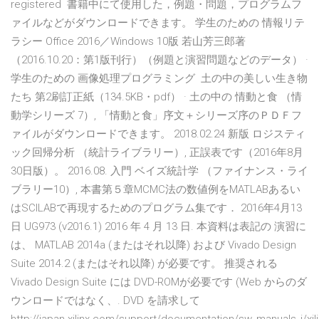
registered 書籍中にて使用した，例題・問題，プログラムフ
ァイルなどがダウンロードできます。 学生のための 情報リテ
ラシー Office 2016／Windows 10版 若山芳三郎著
（2016.10.20：第1版刊行）（例題と演習問題などのデータ） ·
学生のための 画像処理プログラミング 土の中の美しい生き物
たち 第2刷訂正紙（134.5KB・pdf） · 土の中の 情動と食 （情
動学シリーズ 7）, 「情動と食」序文＋シリーズ序のＰＤＦフ
ァイルがダウンロードできます。 2018.02.24 新版 ロジスティ
ック回帰分析 （統計ライブラリー）, 正誤表です（2016年8月
30日版）。 2016.08. 入門 ベイズ統計学 （ファイナンス・ライ
ブラリー10）, 本書第５章MCMC法の数値例をMATLABあるい
はSCILABで再現するためのプログラム集です． 2016年4月13
日 UG973 (v2016.1) 2016 年 4 月 13 日. 本資料は表記の 演習に
は、 MATLAB 2014a (またはそれ以降) および Vivado Design
Suite 2014.2 (またはそれ以降) が必要です。 推奨される
Vivado Design Suite には DVD-ROMが必要です (Web からのダ
ウンロードではなく、. DVD を請求して