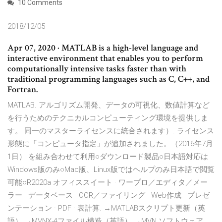
10 Comments
2018/12/05
Apr 07, 2020 · MATLAB is a high-level language and
interactive environment that enables you to perform
computationally intensive tasks faster than with
traditional programming languages such as C, C++, and
Fortran.
MATLAB. アルゴリズム開発、データの可視化、数値計算など
を行うためのテクニカルコンピューティング環境を提供しま
す。 同一のマスターライセンスに統合されます）. ライセンス
形態に「コンピュータ指定」が追加されました。（2016年7月
1日） を組み合わせて利用○ダウンロード製品○日本語対応は
Windows版のみ○Mac版、Linux版ではヘルプのみ日本語で閲覧
可能○R2020a オフィススイート · ワープロ／エディタ／メー
ラー · データベース · OCR／ファイリング · Web作成 · プレゼ
ンテーション · PDF · 表計算. →MATLABスクリプト更新（英
語） →MVNX-4ファイル構造（英語） →MVN ソフトウェア