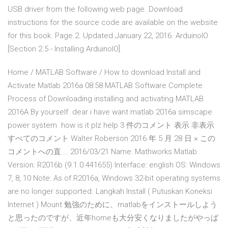
USB driver from the following web page. Download
instructions for the source code are available on the website
for this book. Page 2. Updated January 22, 2016. ArduinoIO
[Section 2.5 - Installing ArduinoIO].
Home / MATLAB Software / How to download Install and
Activate Matlab 2016a 08:58 MATLAB Software Complete
Process of Downloading installing and activating MATLAB
2016A By yourself. dear i have want matlab 2016a simscape
power system .how is it plz help 3 件のコメント 表示 非表示
すべてのコメント Walter Roberson 2016 年 5 月 28 日 × この
コメントへの直 … 2016/03/21 Name: Mathworks Matlab
Version: R2016b (9.1.0.441655) Interface: english OS: Windows
7, 8, 10 Note: As of R2016a, Windows 32-bit operating systems
are no longer supported. Langkah Install ( Putuskan Koneksi
Internet ) Mount 勉強のために、matlabをインストールしよう
と思ったのですが、近年homeも大分安くなりましたがやっぱ