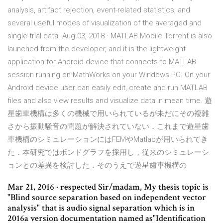
analysis, artifact rejection, event-related statistics, and
several useful modes of visualization of the averaged and
single-trial data. Aug 03, 2018 · MATLAB Mobile Torrent is also
launched from the developer, and it is the lightweight
application for Android device that connects to MATLAB
session running on MathWorks on your Windows PC. On your
Android device user can easily edit, create and run MATLAB
files and also view results and visualize data in mean time. 遊
星歯車機構は多くの機械で用いられているが未だにその複雑
さから振動騒音の問題が解決されていない．これまで遊星歯
車機構のシミュレーションにはFEMやMatlabが用いられてき
た．本研究ではボンドグラフを採用し，従来のシミュレーシ
ョンとの差異を検討した．そのうえで遊星歯車機構の
Mar 21, 2016 · respected Sir/madam, My thesis topic is
"Blind source separation based on independent vector
analysis" that is audio signal separation which is in
2016a version documentation named as"Identification