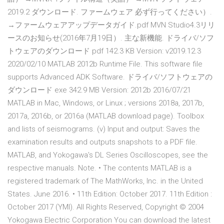
2019.2 ダウンロード. ファームウェア 必ず行ってください）.
→ファームウェアアップデータガイド.pdf MVN Studio4.3リリ
ースのお知らせ(2016年7月19日）. 主な新機能. ドライバ/ソフ
トウェアのダウンロード pdf 142.3 KB Version: v2019.12.3
2020/02/10 MATLAB 2012b Runtime File. This software file
supports Advanced ADK Software. ドライバ/ソフトウェアの
ダウンロード exe 342.9 MB Version: 2012b 2016/07/21
MATLAB in Mac, Windows, or Linux ; versions 2018a, 2017b,
2017a, 2016b, or 2016a (MATLAB download page). Toolbox
and lists of seismograms. (v) Input and output: Saves the
examination results and outputs snapshots to a PDF file.
MATLAB, and Yokogawa's DL Series Oscilloscopes, see the
respective manuals. Note. • The contents MATLAB is a
registered trademark of The MathWorks, Inc. in the United
States. June 2016. • 11th Edition: October 2017. 11th Edition :
October 2017 (YMI). All Rights Reserved, Copyright © 2004
Yokogawa Electric Corporation You can download the latest